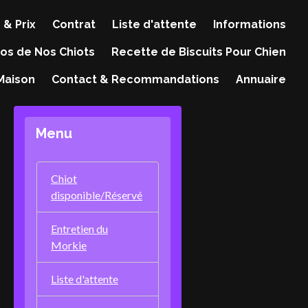
 & Prix
Contrat
Liste d'attente
Informations
os de Nos Chiots
Recette de Biscuits Pour Chien
 Maison
Contact & Recommandations
Annuaire
Menu
Chiot
disponible/Réservé
Entretien du
Morkie
Liste d'attente