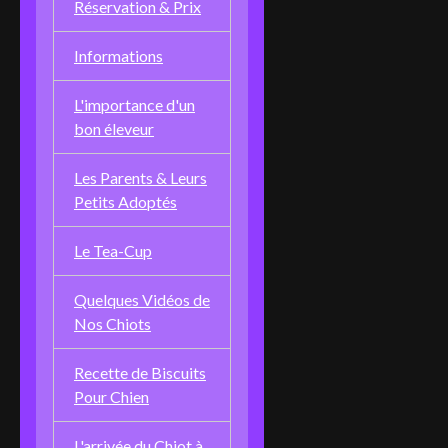
Réservation & Prix
Informations
L'importance d'un
bon éleveur
Les Parents & Leurs
Petits Adoptés
Le Tea-Cup
Quelques Vidéos de
Nos Chiots
Recette de Biscuits
Pour Chien
L'arrivée du Chiot à