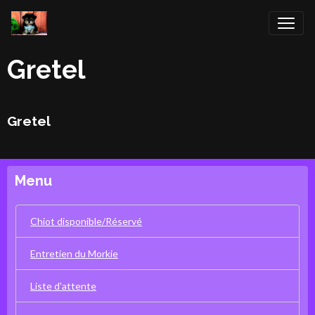
Gretel
Gretel
Menu
Chiot disponible/Réservé
Entretien du Morkie
Liste d'attente