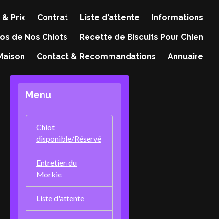
 & Prix
Contrat
Liste d'attente
Informations
os de Nos Chiots
Recette de Biscuits Pour Chien
 Maison
Contact & Recommandations
Annuaire
Menu
Chiot
disponible/Réservé
Entretien du
Morkie
Liste d'attente