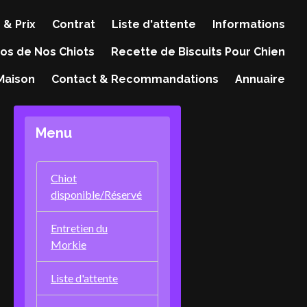
 & Prix
Contrat
Liste d'attente
Informations
os de Nos Chiots
Recette de Biscuits Pour Chien
 Maison
Contact & Recommandations
Annuaire
Menu
Chiot
disponible/Réservé
Entretien du
Morkie
Liste d'attente