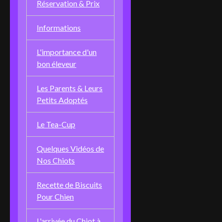
Réservation & Prix
Informations
L'importance d'un
bon éleveur
Les Parents & Leurs
Petits Adoptés
Le Tea-Cup
Quelques Vidéos de
Nos Chiots
Recette de Biscuits
Pour Chien
L'arrivée du Chiot à