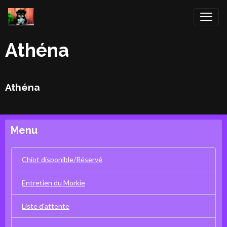
Athéna
Athéna
Menu
Chiot disponible/Réservé
Entretien du Morkie
Liste d'attente