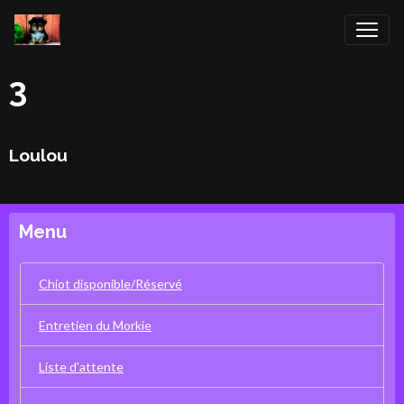
3
Loulou
Menu
Chiot disponible/Réservé
Entretien du Morkie
Liste d'attente