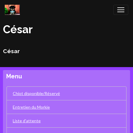
César
César
Menu
Chiot disponible/Réservé
Entretien du Morkie
Liste d'attente