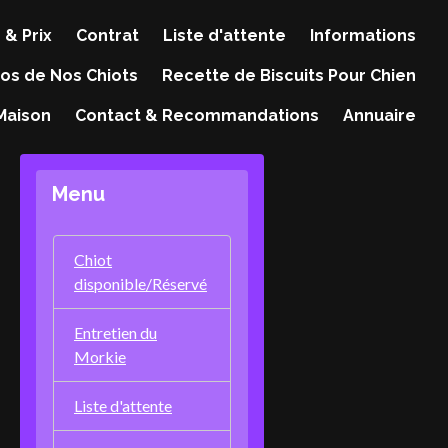
 & Prix
Contrat
Liste d'attente
Informations
os de Nos Chiots
Recette de Biscuits Pour Chien
 Maison
Contact & Recommandations
Annuaire
Menu
Chiot
disponible/Réservé
Entretien du
Morkie
Liste d'attente