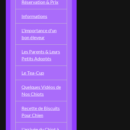
Réservation & Prix
Informations
L'importance d'un
bon éleveur
Les Parents & Leurs
Petits Adoptés
Le Tea-Cup
Quelques Vidéos de
Nos Chiots
Recette de Biscuits
Pour Chien
L'arrivée du Chiot à