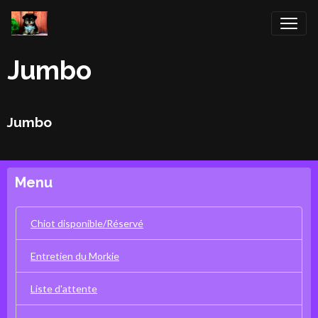
Jumbo
Jumbo
Menu
Chiot disponible/Réservé
Entretien du Morkie
Liste d'attente