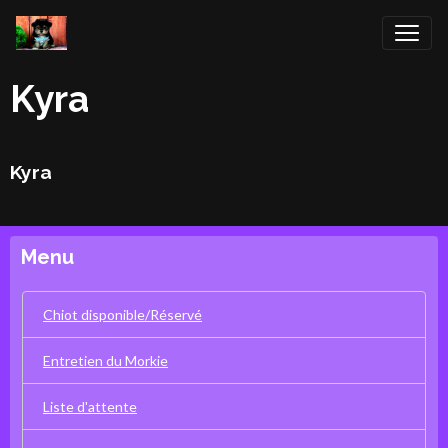
Kyra
Kyra
Menu
Chiot disponible/Réservé
Entretien du Morkie
Liste d'attente