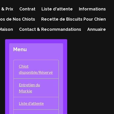
 & Prix
Contrat
Liste d'attente
Informations
os de Nos Chiots
Recette de Biscuits Pour Chien
 Maison
Contact & Recommandations
Annuaire
Menu
Chiot
disponible/Réservé
Entretien du
Morkie
Liste d'attente