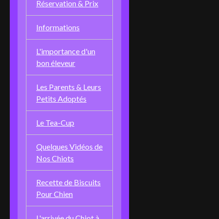
Réservation & Prix
Informations
L'importance d'un
bon éleveur
Les Parents & Leurs
Petits Adoptés
Le Tea-Cup
Quelques Vidéos de
Nos Chiots
Recette de Biscuits
Pour Chien
L'arrivée du Chiot à