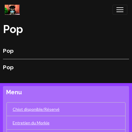
Pop
Pop
Pop
Menu
Chiot disponible/Réservé
Entretien du Morkie