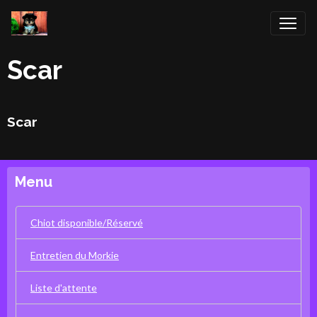
Scar
Scar
Menu
Chiot disponible/Réservé
Entretien du Morkie
Liste d'attente