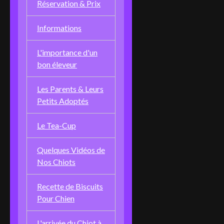
Réservation & Prix
Informations
L'importance d'un
bon éleveur
Les Parents & Leurs
Petits Adoptés
Le Tea-Cup
Quelques Vidéos de
Nos Chiots
Recette de Biscuits
Pour Chien
L'arrivée du Chiot à