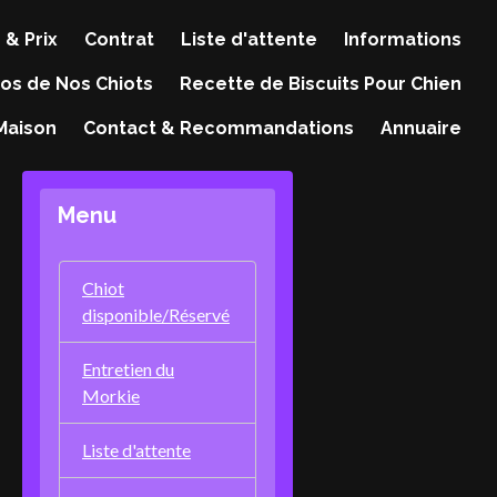
 & Prix
Contrat
Liste d'attente
Informations
os de Nos Chiots
Recette de Biscuits Pour Chien
 Maison
Contact & Recommandations
Annuaire
Menu
Chiot
disponible/Réservé
Entretien du
Morkie
Liste d'attente