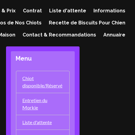
 & Prix
Contrat
Liste d'attente
Informations
os de Nos Chiots
Recette de Biscuits Pour Chien
 Maison
Contact & Recommandations
Annuaire
Menu
Chiot
disponible/Réservé
Entretien du
Morkie
Liste d'attente