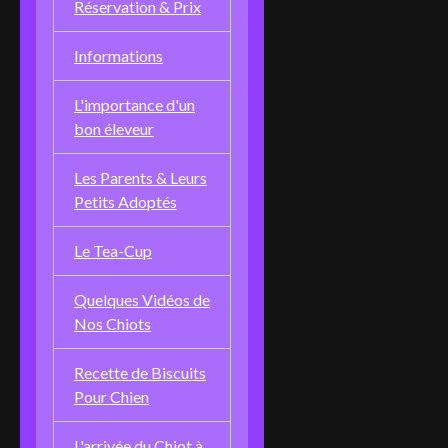
Réservation & Prix
Informations
L'importance d'un
bon éleveur
Les Parents & Leurs
Petits Adoptés
Le Tea-Cup
Quelques Vidéos de
Nos Chiots
Recette de Biscuits
Pour Chien
L'arrivée du Chiot à